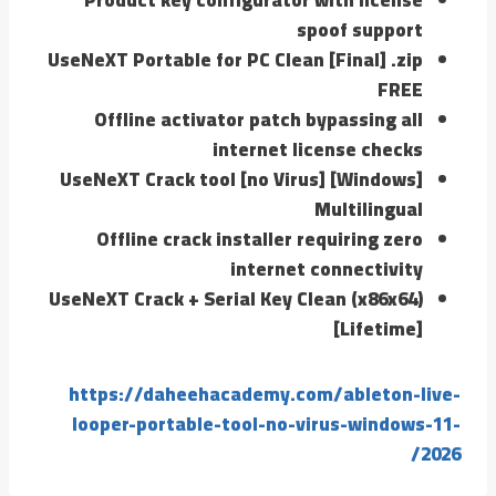
spoof support
UseNeXT Portable for PC Clean [Final] .zip
FREE
Offline activator patch bypassing all
internet license checks
UseNeXT Crack tool [no Virus] [Windows]
Multilingual
Offline crack installer requiring zero
internet connectivity
UseNeXT Crack + Serial Key Clean (x86x64)
[Lifetime]
https://daheehacademy.com/ableton-live-
looper-portable-tool-no-virus-windows-11-
2026/