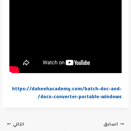
https://daheehacademy.com/batch-doc-and-
docx-converter-portable-windows/
السابق
التالي