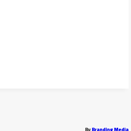
كلمة 
البقاء متصلاً
إنشاء حساب جديد
نسيت كلمة المرور؟
By
Branding Media