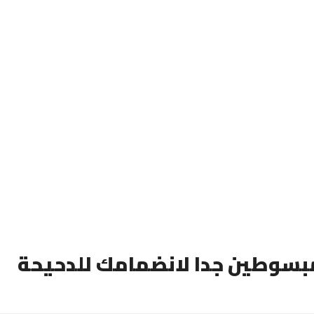
بسوطين جدا لانضمامك للدحيحة