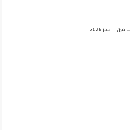
نا مين
حجز 2026