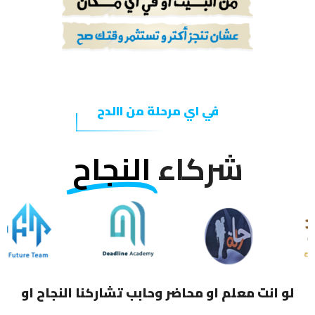
في اي مرحلة من االدح
شركاء
النجاح
لو انت معلم او محاضر وحابب تشاركنا النجاح او