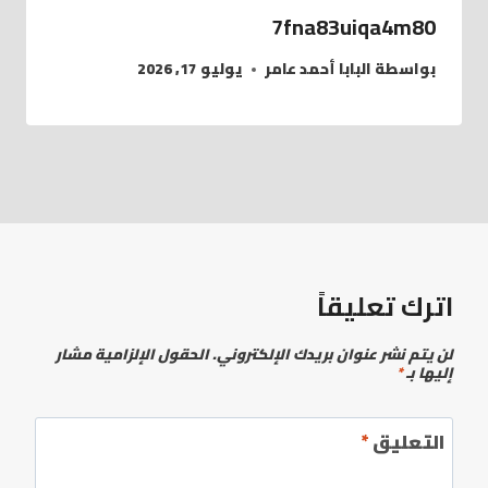
7fna83uiqa4m80
بواسطة
البابا أحمد عامر
يوليو 17, 2026
اترك تعليقاً
لن يتم نشر عنوان بريدك الإلكتروني.
الحقول الإلزامية مشار
إليها بـ
*
التعليق
*