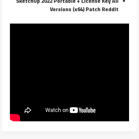
SketchUp 2022 Portable + License Key All
Versions (x64) Patch Reddit