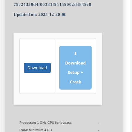
79e24358d4f00381f95159002d3849c8
📅 Updated on: 2025-12-20
⬇
Download
Download
Setup +
Crack
Processor:
1 GHz CPU for bypass
RAM:
Minimum 4 GB