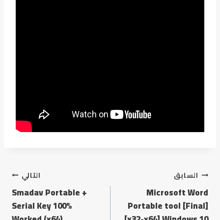
السابق
التالي
Smadav Portable +
Microsoft Word
Serial Key 100%
Portable tool [Final]
Worked (x64)
[x32-x64] Windows 10