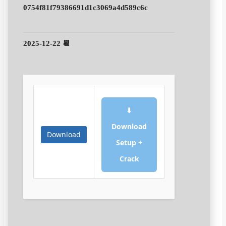
0754f81f79386691d1c3069a4d589c6c
📆 2025-12-22
⬇
Download
Download
Setup +
Crack