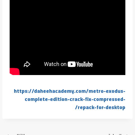
https://daheehacademy.com/metro-exodus-
complete-edition-crack-fix-compressed-
repack-for-desktop/