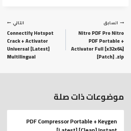
السابق
التالي
Connectify Hotspot
Nitro PDF Pro Nitro
Crack + Activator
PDF Portable +
Universal [Latest]
Activator Full [x32x64]
Multilingual
[Patch] .zip
موضوعات ذات صلة
PDF Compressor Portable + Keygen
[Latest] [Clean] Instant