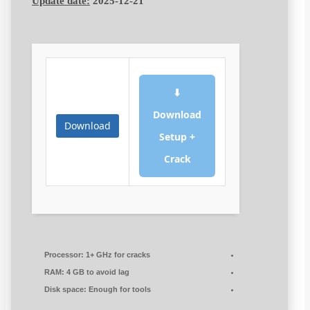
Update date:
2025-12-21
⬇
Download
Download
Setup +
Crack
Processor:
1+ GHz for cracks
RAM:
4 GB to avoid lag
Disk space:
Enough for tools