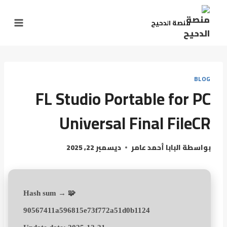
منصة الدحيح
BLOG
FL Studio Portable for PC
Universal Final FileCR
بواسطة
البابا أحمد عامر
ديسمبر 22, 2025
🧩 Hash sum →
90567411a596815e73f772a51d0b1124