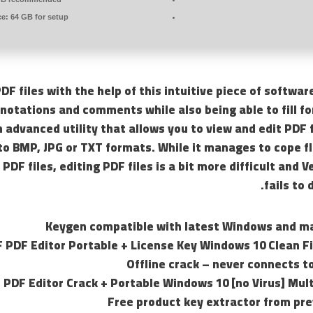
ce:
64 GB for setup
DF files with the help of this intuitive piece of softwa
nnotations and comments while also being able to fill f
n advanced utility that allows you to view and edit PDF f
o BMP, JPG or TXT formats. While it manages to cope fl
PDF files, editing PDF files is a bit more difficult and 
fails to 
Keygen compatible with latest Windows and 
 PDF Editor Portable + License Key Windows 10 Clean F
Offline crack – never connects t
 PDF Editor Crack + Portable Windows 10 [no Virus] Mult
Free product key extractor from pre