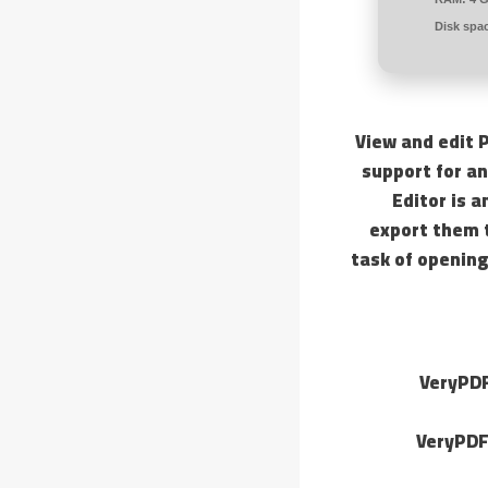
Disk spa
View and edit P
support for a
Editor is a
export them t
task of opening 
VeryPDF
VeryPDF