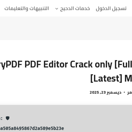
تسجيل الدخول
خدمات الدحيح
التنبيهات والتعليمات
yPDF PDF Editor Crack only [Ful
[Latest] M
مر
ديسمبر 23, 2025
m:
ba505a8495867d2a589e5b23e