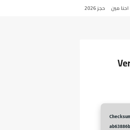
احنا مين
حجز 2026
Ver
🛡️ Checksu
ab63886