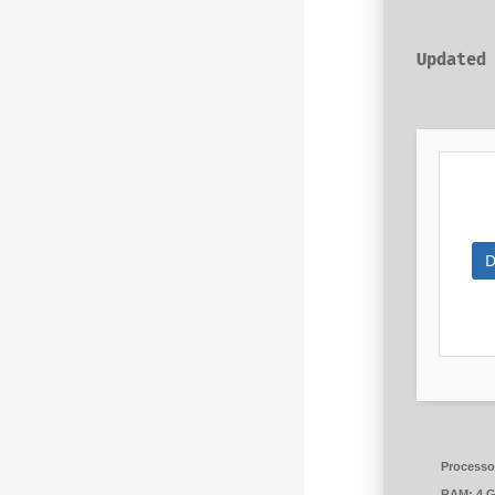
D
Processo
RAM:
4 