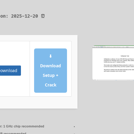
⏰ Updated on: 2025-12-20
⬇
Download
ownload
Setup +
Crack
r:
1 GHz chip recommended
GB recommended