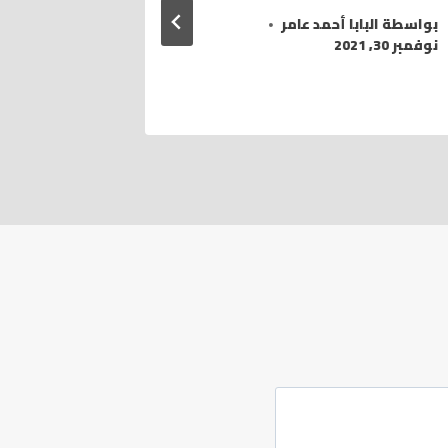
بواسطة
البابا أحمد عامر
بواسطة
الب
نوفمبر 30, 2021