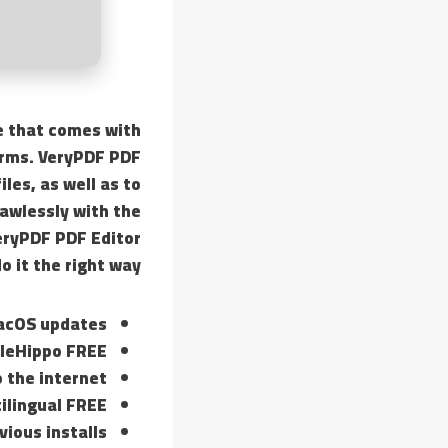
re that comes with
orms. VeryPDF PDF
iles, as well as to
awlessly with the
VeryPDF PDF Editor
do it the right way.
macOS updates
ileHippo FREE
o the internet
ilingual FREE
vious installs