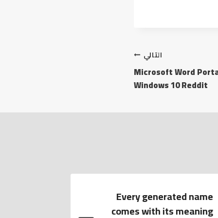
التالي
Microsoft Word Portab
Windows 10 Reddit
 Rewards
Every generated name
 14 tiers
comes with its meaning