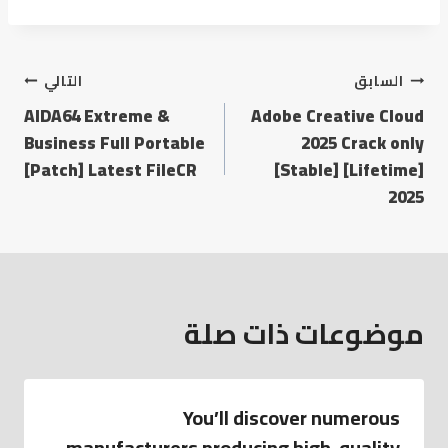
السابق
التالي
AIDA64 Extreme &
Adobe Creative Cloud
Business Full Portable
2025 Crack only
[Patch] Latest FileCR
[Stable] [Lifetime]
2025
موضوعات ذات صلة
You’ll discover numerous
manufacturers producing high-quality