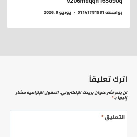
v206mdqqn163o90q
بواسطة
01141781581
يونيو 9, 2026
اترك تعليقاً
لن يتم نشر عنوان بريدك الإلكتروني.
الحقول الإلزامية مشار
إليها بـ
*
التعليق
*