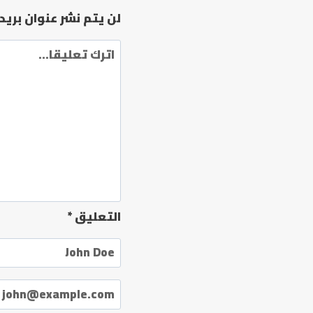
most
لن يتم نشر عنوان بريد
Grade
of
faux
designer
luggage
التعليق
*