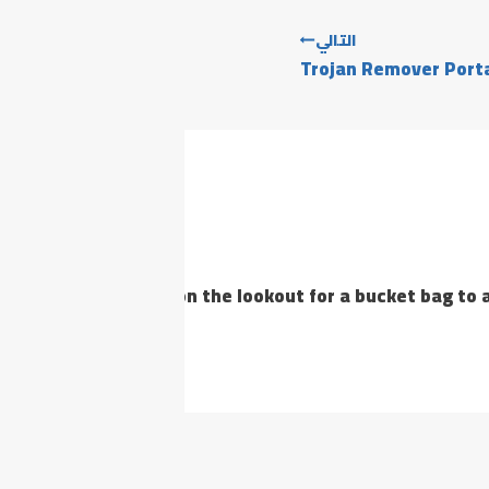
التالي
Trojan Remover Port
. If you’ve been on the lookout for a bucket bag to add