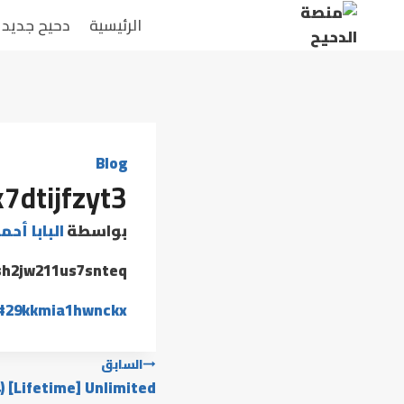
لتجاوز
الرئيسية
دحيح جديد
لى
لمحتوى
Blog
k7dtijfzyt3
بواسطة
البابا أحم
h2jw211us7snteq
وسوم
#
29kkmia1hwnckx
المقال:
تصفّح
السابق
 [Lifetime] Unlimited