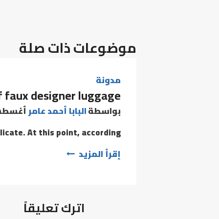
المقالات
موضوعات ذات صلة
مدونة
of faux designer luggage
بواسطة
البابا أحمد عامر
أغسطس 2, 
cate. At this point, according…
B
إقرأ المزيد
Grade
is
essentially
اترك تعليقاً
the