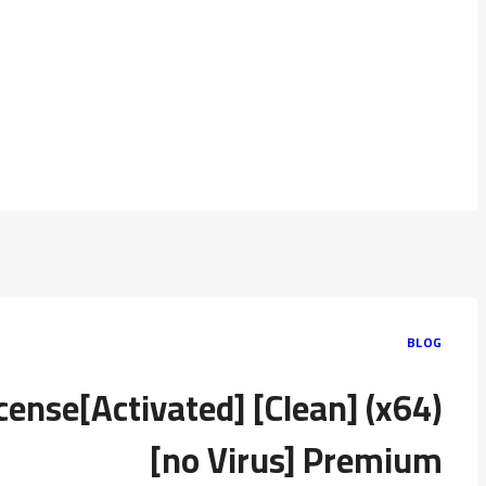
BLOG
icense[Activated] [Clean] (x64)
[no Virus] Premium