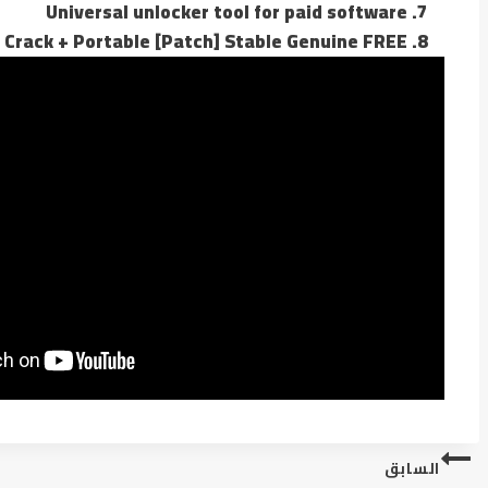
Universal unlocker tool for paid software
 Crack + Portable [Patch] Stable Genuine FREE
تصفّح
السابق