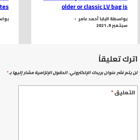
ites
older or classic LV bag is
بواسطة
البابا أحمد عامر
بوا
سبتمبر 9, 2021
اترك تعليقاً
لن يتم نشر عنوان بريدك الإلكتروني.
الحقول الإلزامية مشار إليها بـ
*
التعليق
*