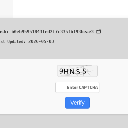
b0eb95951843fed2f7c335fbf93beae3
🗂 Hash:
2026-05-03
ast Updated:
Verify