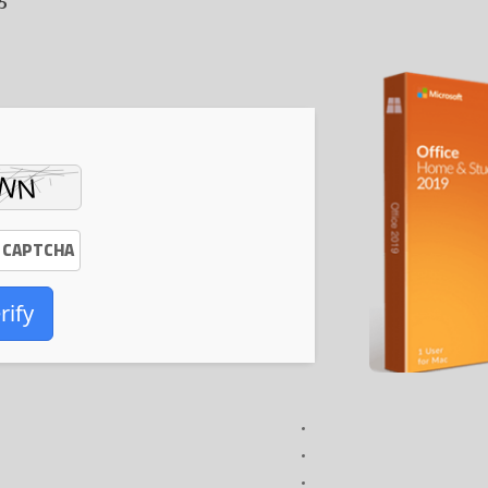
5
rify