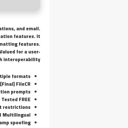
ations, and email.
ation features. It
matting features.
Valued for a user-
 interoperability.
tiple formats
[Final] FileCR
ation prompts
le Tested FREE
t restrictions
1 Multilingual
tamp spoofing