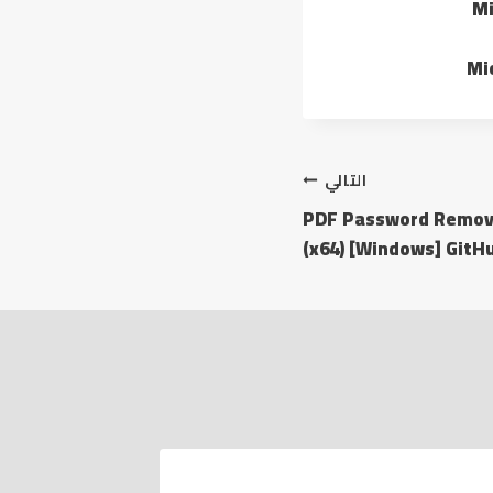
Mi
Mi
التالي
PDF Password Remover
(x64) [Windows] GitH