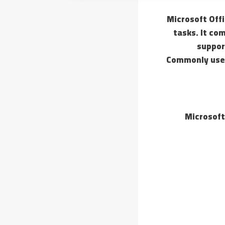
Microsoft Off
tasks. It co
suppor
Commonly used 
Microsoft