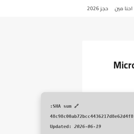
احنا مين
حجز 2026
Micr
🔗 SHA sum:
48c98c00ab72bcc4436217d8e62d4f8
Updated:
2026-06-19