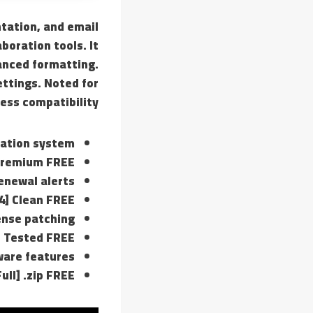
tation, and email
boration tools. It
vanced formatting.
ttings. Noted for
ess compatibility.
dation system
] Premium FREE
enewal alerts
64] Clean FREE
ense patching
l] Tested FREE
ware features
ull] .zip FREE