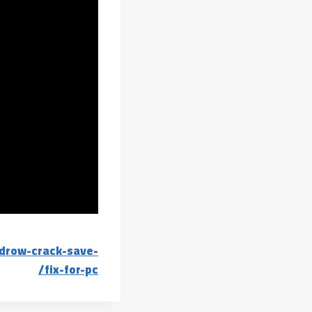
drow-crack-save-
fix-for-pc/