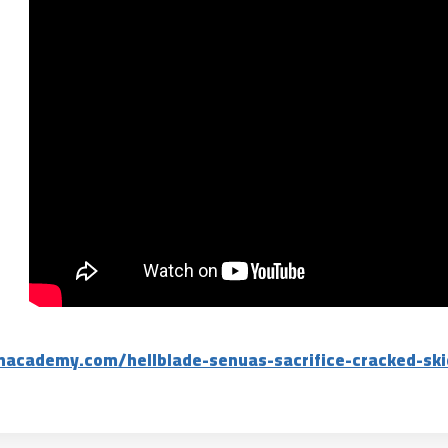
hacademy.com/hellblade-senuas-sacrifice-cracked-ski