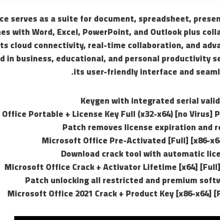
ice serves as a suite for document, spreadsheet, presen
mes with Word, Excel, PowerPoint, and Outlook plus colla
ts cloud connectivity, real-time collaboration, and ad
in business, educational, and personal productivity se
its user-friendly interface and seaml
Keygen with integrated serial vali
 Office Portable + License Key Full (x32-x64) [no Virus
Patch removes license expiration and r
Microsoft Office Pre-Activated [Full] [x86-x
Download crack tool with automatic lic
Microsoft Office Crack + Activator Lifetime [x64] [Ful
Patch unlocking all restricted and premium soft
Microsoft Office 2021 Crack + Product Key [x86-x64] [F