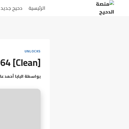
لتجاوز
الرئيسية
دحيح جديد
لى
لمحتوى
UNLOCKS
x64 [Clean]
بواسطة
البابا أحمد عا