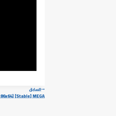
تصفّح
السابق
[x86x64] [Stable] MEGA
المقالات