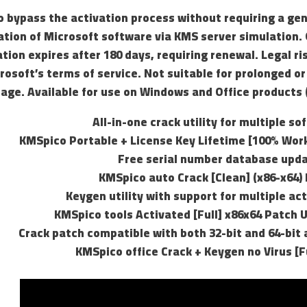
to bypass the activation process without requiring a ge
ation of Microsoft software via KMS server simulation. 
ion expires after 180 days, requiring renewal. Legal ris
rosoft’s terms of service. Not suitable for prolonged o
age. Available for use on Windows and Office products (
All-in-one crack utility for multiple s
KMSpico Portable + License Key Lifetime [100% Wo
Free serial number database upda
KMSpico auto Crack [Clean] (x86-x64)
Keygen utility with support for multiple ac
KMSpico tools Activated [Full] x86x64 Patch 
Crack patch compatible with both 32-bit and 64-bit 
KMSpico office Crack + Keygen no Virus [F