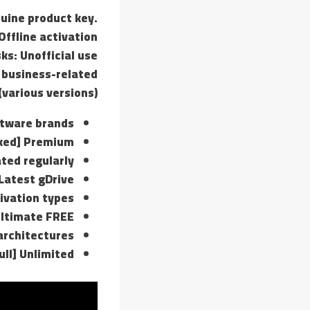
nuine product key.
Offline activation
ks: Unofficial use
r business-related
various versions).
oftware brands
rked] Premium
ted regularly
 Latest gDrive
tivation types
Ultimate FREE
architectures
ull] Unlimited