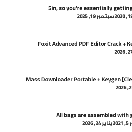
5in, so you’re essentially gettin
سبتمبر 19, 2025
Foxit Advanced PDF Editor Crack + 
Mass Downloader Portable + Keygen [Clea
All bags are assembled with 
20
يناير 24, 2026