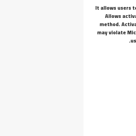
It allows users 
Allows activ
method. Activat
may violate Mic
us