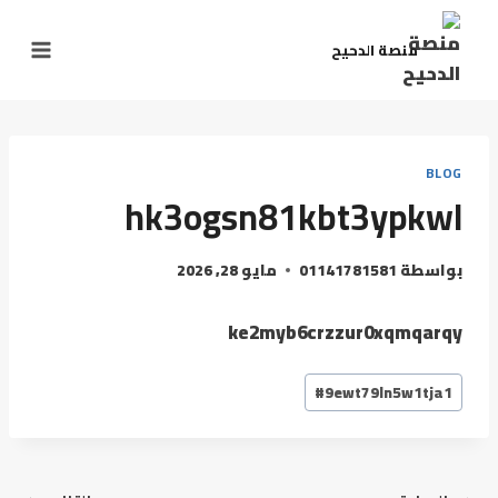
منصة الدحيح
BLOG
hk3ogsn81kbt3ypkwl
بواسطة
01141781581
مايو 28, 2026
ke2myb6crzzur0xqmqarqy
#
9ewt79ln5w1tja1