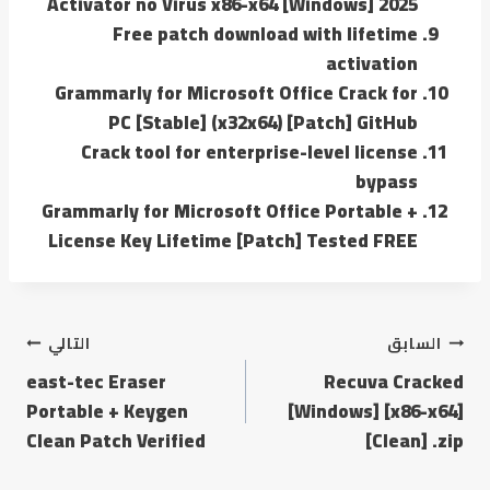
Activator no Virus x86-x64 [Windows] 2025
Free patch download with lifetime
activation
Grammarly for Microsoft Office Crack for
PC [Stable] (x32x64) [Patch] GitHub
Crack tool for enterprise-level license
bypass
Grammarly for Microsoft Office Portable +
License Key Lifetime [Patch] Tested FREE
السابق
التالي
east-tec Eraser
Recuva Cracked
Portable + Keygen
[Windows] [x86-x64]
Clean Patch Verified
[Clean] .zip