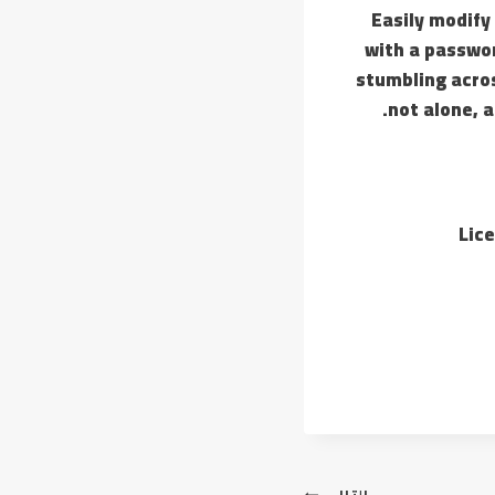
Easily modify
with a passwor
stumbling acros
not alone, a
Lic