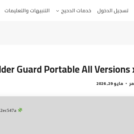
تسجيل الدخول
خدمات الدحيح
التنبيهات والتعليمات
lder Guard Portable All Versions
مر
مايو 29, 2026
Hash sum → 3d0a74442ccd900b08ea205f12ec547a