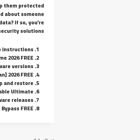
eep them protected
ied about someone
ata? If so, you’re
ecurity solutions.
 instructions
ime 2026 FREE
ware versions
ean] 2026 FREE
p and restore
able Ultimate
ware releases
h Bypass FREE