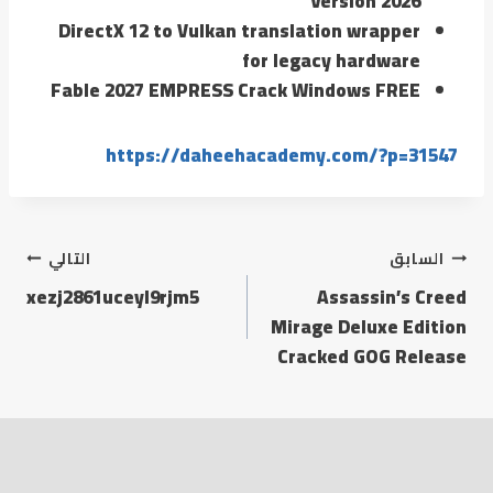
Version 2026
DirectX 12 to Vulkan translation wrapper
for legacy hardware
Fable 2027 EMPRESS Crack Windows FREE
https://daheehacademy.com/?p=31547
تصفّح
السابق
التالي
xezj2861uceyl9rjm5
Assassin’s Creed
المقالات
Mirage Deluxe Edition
Cracked GOG Release