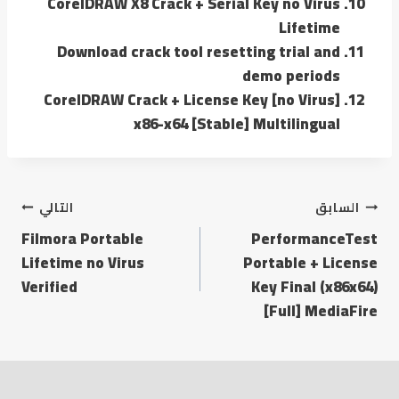
CorelDRAW X8 Crack + Serial Key no Virus
Lifetime
Download crack tool resetting trial and
demo periods
CorelDRAW Crack + License Key [no Virus]
x86-x64 [Stable] Multilingual
السابق
التالي
Filmora Portable
PerformanceTest
Lifetime no Virus
Portable + License
Verified
Key Final (x86x64)
[Full] MediaFire