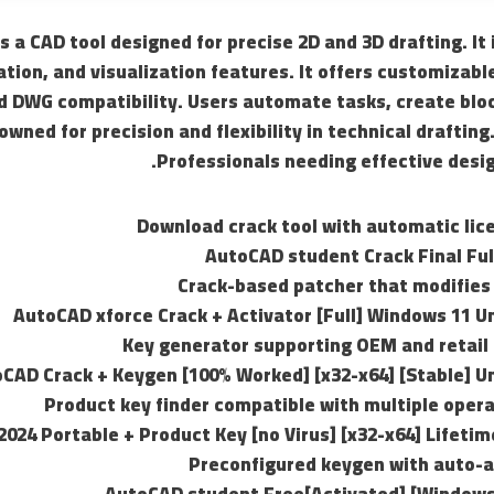
 a CAD tool designed for precise 2D and 3D drafting. It 
tion, and visualization features. It offers customizabl
DWG compatibility. Users automate tasks, create bloc
owned for precision and flexibility in technical draftin
Professionals needing effective desi
Download crack tool with automatic lic
AutoCAD student Crack Final Ful
Crack-based patcher that modifies 
AutoCAD xforce Crack + Activator [Full] Windows 11 U
Key generator supporting OEM and retail 
CAD Crack + Keygen [100% Worked] [x32-x64] [Stable] U
Product key finder compatible with multiple oper
024 Portable + Product Key [no Virus] [x32-x64] Lifeti
Preconfigured keygen with auto-a
AutoCAD student Free[Activated] [Windows]