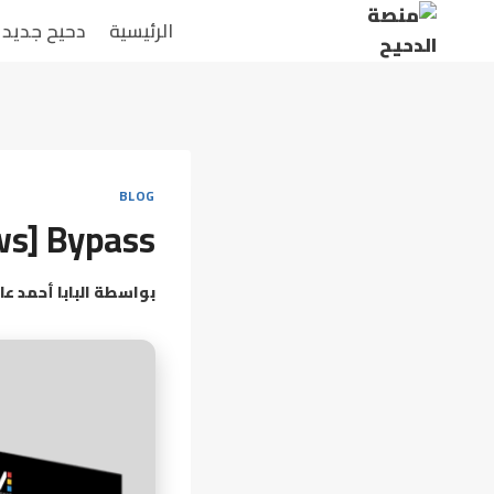
لتجاوز
الرئيسية
دحيح جديد
لى
لمحتوى
BLOG
ws] Bypass
بواسطة
البابا أحمد عا