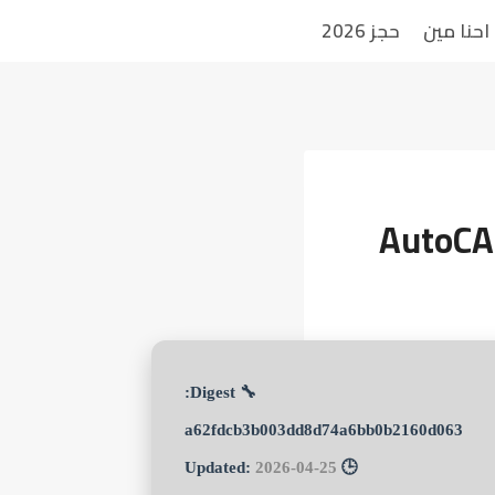
احنا مين
حجز 2026
AutoCAD
🔧 Digest:
a62fdcb3b003dd8d74a6bb0b2160d063
2026-04-25
🕒 Updated: