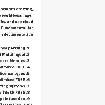
includes drafting,
e workflows, layer
ks, and use cloud
g. Fundamental for
gn documentation.
ense patching
l Multilingual
core binaries
nlimited FREE
license types
nlimited FREE
ating systems
me FileCR FREE
pply function
 Final FileCR