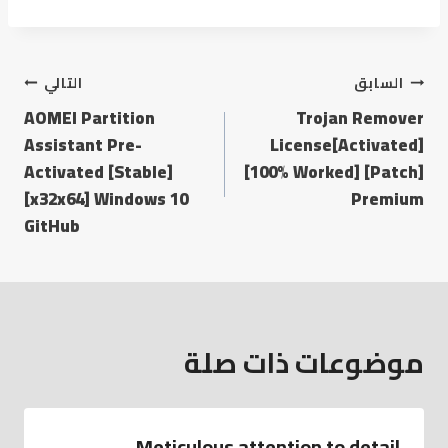
السابق
التالي
AOMEI Partition
Trojan Remover
Assistant Pre-
License[Activated]
Activated [Stable]
[100% Worked] [Patch]
[x32x64] Windows 10
Premium
GitHub
موضوعات ذات صلة
Meticulous attention to detail