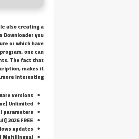
le also creating a
eo Downloader you
ture or which have
s program, one can
ts. The fact that
cription, makes it
more interesting.
ware versions
me] Unlimited
ll parameters
ull] 2026 FREE
ndows updates
 Multilingual