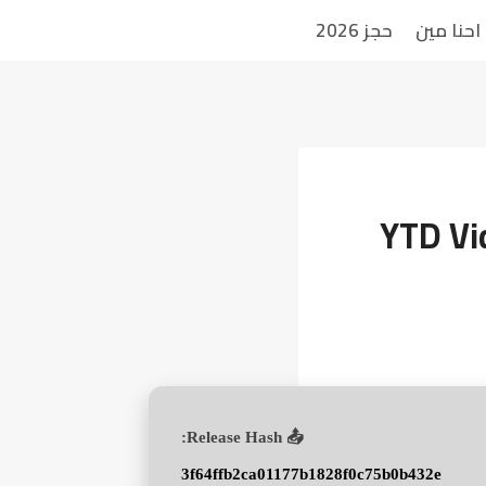
احنا مين
حجز 2026
YTD Vi
📤 Release Hash:
3f64ffb2ca01177b1828f0c75b0b432e