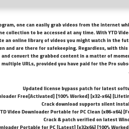
ogram, one can easily grab videos from the internet whi
ne collection to be accessed at any time. With YTD Vid
te an online library of videos you might watch in the fu
en and are there for safekeeping. Regardless, with thi
 and convert the grabbed content in a matter of momen
 multiple URLs, provided you have paid for the Pro subs
Updated license bypass patch for latest soft
loader Free[Activated] [100% Worked] [x32-x64] [Lifeti
Crack download supports silent insta
TD Video Downloader Portable for PC Clean (x86-x64) [F
Crack & patch verified on latest Wi
nloader Portable for PC [Latest] [x32x64] [100% Worked]