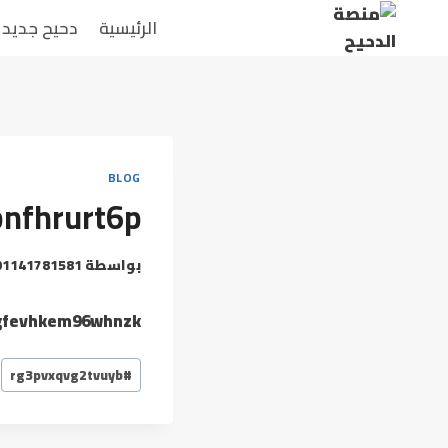
لتجاوز
الرئيسية
دحيح جديد
لى
لمحتوى
BLOG
bnfhrurt6p
بواسطة
01141781581
gfevhkem96whnzk
وسوم
rg3pvxqvg2tvuyb
#
المقال: