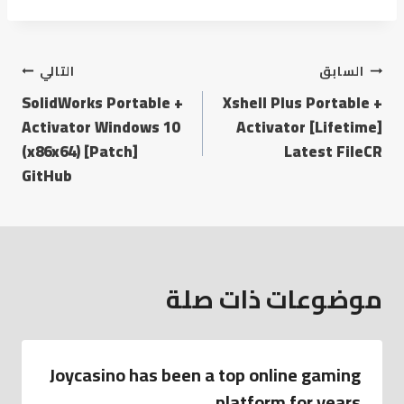
السابق
التالي
SolidWorks Portable +
Xshell Plus Portable +
Activator Windows 10
Activator [Lifetime]
(x86x64) [Patch]
Latest FileCR
GitHub
موضوعات ذات صلة
Joycasino has been a top online gaming
platform for years