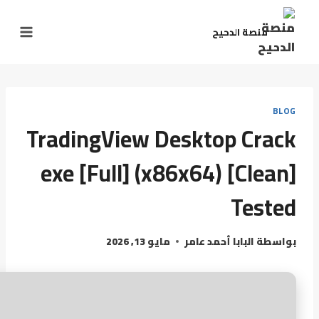
لتجاوز
لى
منصة الدحيح
لمحتوى
BLOG
TradingView Desktop Crack
exe [Full] (x86x64) [Clean]
Tested
بواسطة
البابا أحمد عامر
مايو 13, 2026