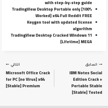
with step-by-step guide
TradingView Desktop Portable only [100%
Worked] x64 Full Reddit FREE
Keygen tool with updated license
algorithm
TradingView Desktop Cracked Windows 11
[Lifetime] MEGA
تصفّح
السابق
التالي
Microsoft Office Crack
IBM Notes Social
المقالات
for PC [no Virus] x64
Edition Crack +
[Stable] Premium
Portable Stable
[Stable] Tested