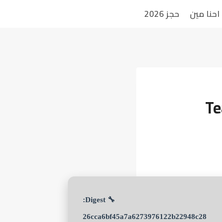
احنا مين
حجز 2026
Te
🔧 Digest:
26cca6bf45a7a6273976122b22948c28