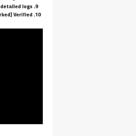
 detailed logs
ked] Verified