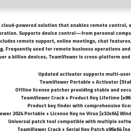
 cloud-powered solution that enables remote control, a
oration. Supports device control—from personal comput
cludes remote support, online meetings, chat features,
g. Frequently used for remote business operations and
ver a billion devices, TeamViewer is cross-platform and
Updated activator supports multi-use
TeamViewer Portable + Activator [Stabl
Offline license patcher providing stable and sec
TeamViewer Crack + Product Key Lifetime [x86-
Product key finder with comprehensive lic
wer 2024 Portable + License Key no Virus [x32x64] Wi
Universal patch tool compatible with multiple soft
TeamViewer Crack + Serial Key Patch x86x64 [no 