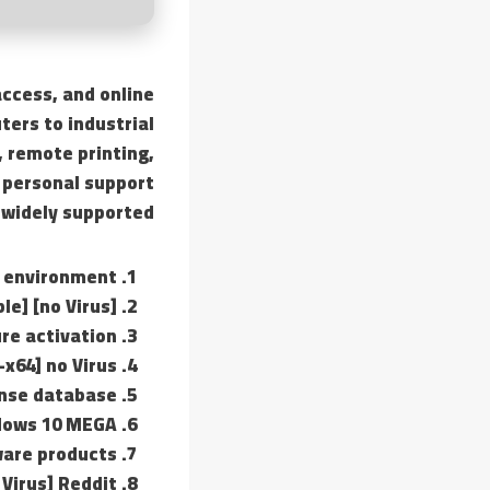
ccess, and online
ers to industrial
 remote printing,
 personal support
 widely supported.
r environment
e] [no Virus]
ure activation
x64] no Virus
ense database
ndows 10 MEGA
ware products
Virus] Reddit