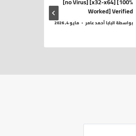
chandise
[no Virus] [x32-x64] [100%
Worked] Verified
بواسطة
الب
يوليو 1, 2021
بواسطة
البابا أحمد عامر
مايو 4, 2026