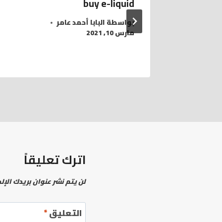
buy e-liquid
for in
بواسطة
البابا أحمد عامر
مارس 10, 2021
اترك تعليقاً
لن يتم نشر عنوان بريدك الإل
التعليق
*