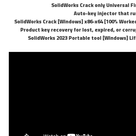
SolidWorks Crack only Universal F
Auto-key injector that r
SolidWorks Crack [Windows] x86-x64 [100% Work
Product key recovery for lost, expired, or corr
SolidWorks 2023 Portable tool [Windows] Li