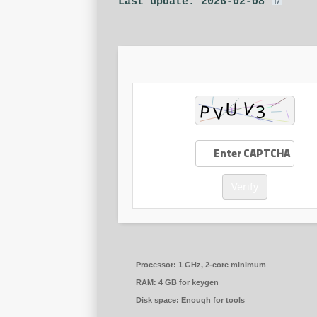
Last update: 2026-02-08
Verify
Processor:
1 GHz, 2-core minimum
RAM:
4 GB for keygen
Disk space:
Enough for tools