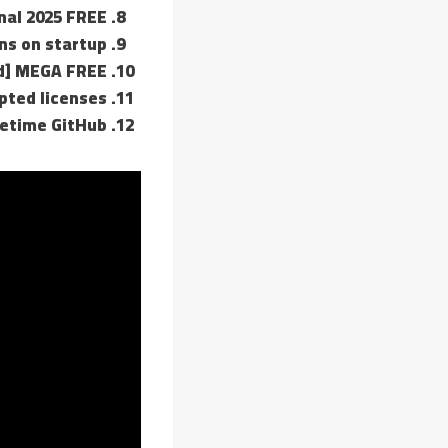
inal 2025 FREE
uns on startup
ed] MEGA FREE
upted licenses
fetime GitHub