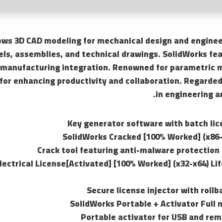
ows 3D CAD modeling for mechanical design and engineer
els, assemblies, and technical drawings. SolidWorks fe
d manufacturing integration. Renowned for parametric 
for enhancing productivity and collaboration. Regarded
in engineering a
Key generator software with batch lic
SolidWorks Cracked [100% Worked] (x86-x
Crack tool featuring anti-malware protection 
lectrical License[Activated] [100% Worked] (x32-x64) Li
Secure license injector with rollb
SolidWorks Portable + Activator Full 
Portable activator for USB and rem