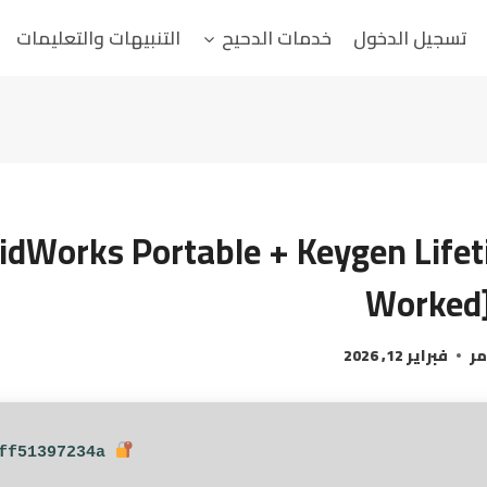
تسجيل الدخول
خدمات الدحيح
التنبيهات والتعليمات
lidWorks Portable + Keygen Life
Worked]
مر
فبراير 12, 2026
Hash sum: c415d40e9c65d25a2eab4ff51397234a