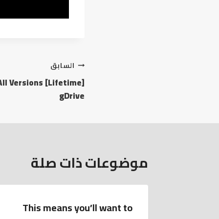
السابق
l Versions [Lifetime]
gDrive
موضوعات ذات صلة
This means you’ll want to
You c