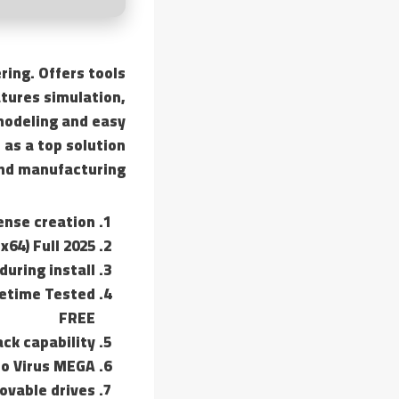
ing. Offers tools
atures simulation,
modeling and easy
 as a top solution
nd manufacturing.
ense creation
64) Full 2025
during install
fetime Tested
FREE
ack capability
no Virus MEGA
ovable drives