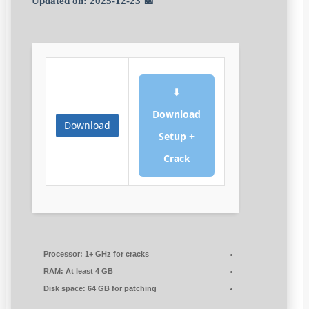
📅 Updated on: 2025-12-23
⬇
Download
Download
Setup +
Crack
Processor:
1+ GHz for cracks
RAM:
At least 4 GB
Disk space:
64 GB for patching