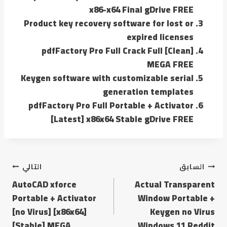
x86-x64 Final gDrive FREE
Product key recovery software for lost or
expired licenses
pdfFactory Pro Full Crack Full [Clean]
MEGA FREE
Keygen software with customizable serial
generation templates
pdfFactory Pro Full Portable + Activator
[Latest] x86x64 Stable gDrive FREE
تصفّح
السابق
التالي
AutoCAD xforce
Actual Transparent
المقالات
Portable + Activator
Window Portable +
[no Virus] [x86x64]
Keygen no Virus
[Stable] MEGA
Windows 11 Reddit