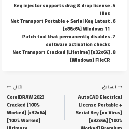
Key injector supports drag & drop license
files
Net Transport Portable + Serial Key Latest
[x86x64] Windows 11
Patch tool that permanently disables
software activation checks
Net Transport Cracked [Lifetime] [x32x64]
[Windows] FileCR
تصفّح
السابق
التالي
CorelDRAW 2023
AutoCAD Electrical
المقالات
Cracked [100%
License Portable +
Worked] [x32x64]
Serial Key [no Virus]
[100% Worked]
[x32x64] [100%
Ultimate
Worked] Premium