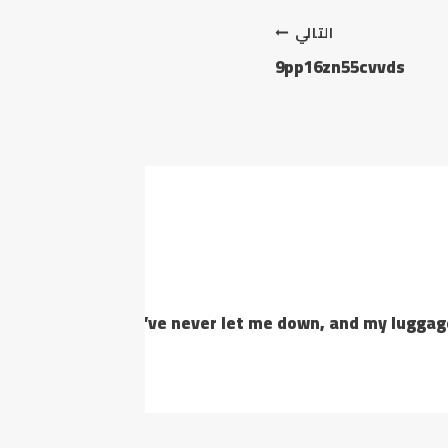
التالي
9pp16zn55cvvds
m. Honestly, they’ve never let me down, and my luggage a