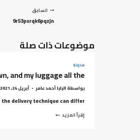
تصفّح
السابق
9r53psrqk6pqzjn
المقالات
موضوعات ذات صلة
مدونة
wn, and my luggage all the
بواسطة
البابا أحمد عامر
أبريل 24, 2021
he delivery technique can differ,…
HONESTLY,
إقرأ المزيد
THEY’VE
NEVER
LET
ME