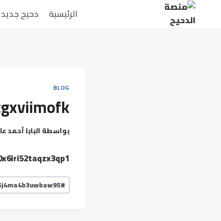
لتجاوز
الرئيسية
دحيح جديد
لى
لمحتوى
BLOG
gxviimofk
بواسطة
البابا أحمد عا
x6iri52taqzx3qp1
وسوم
5j4ma4b3uwbaw95
#
المقال: