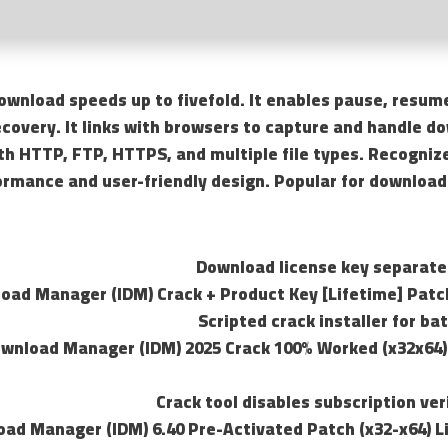
ownload speeds up to fivefold. It enables pause, resum
ecovery. It links with browsers to capture and handle do
th HTTP, FTP, HTTPS, and multiple file types. Recogniz
ormance and user-friendly design. Popular for download
Download license key separate
oad Manager (IDM) Crack + Product Key [Lifetime] Patc
Scripted crack installer for ba
ownload Manager (IDM) 2025 Crack 100% Worked (x32x64
Crack tool disables subscription ver
oad Manager (IDM) 6.40 Pre-Activated Patch (x32-x64) 