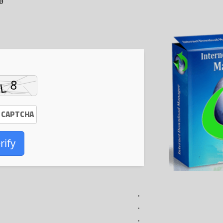
0
rify