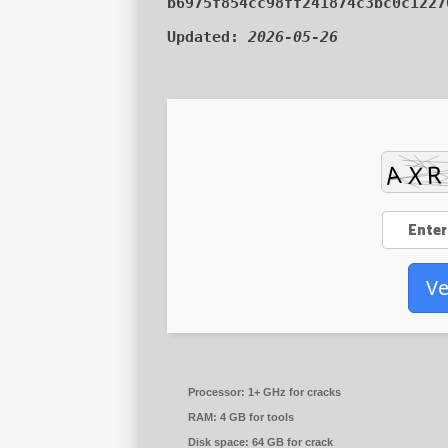
b6975f854cc98ff241874c3bc0c1227
Updated:
2026-05-26
Ve
Processor:
1+ GHz for cracks
RAM:
4 GB for tools
Disk space:
64 GB for crack