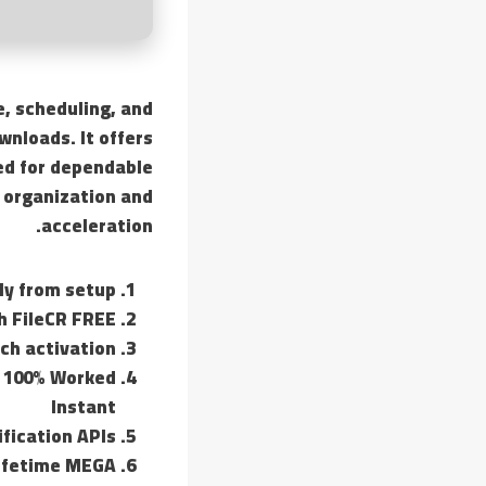
e, scheduling, and
wnloads. It offers
ed for dependable
 organization and
acceleration.
ly from setup
h FileCR FREE
tch activation
) 100% Worked
Instant
ification APIs
Lifetime MEGA