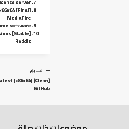
license server
x86x64 [Final]
MediaFire
same software
ions [Stable]
Reddit
السابق
atest (x86x64) [Clean]
GitHub
موضوعات ذات صلة