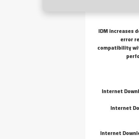
IDM increases d
error r
compatibility wi
perf
Internet Downl
Internet D
Internet Downl