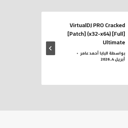
plenty of
VirtualDJ PRO Cracked
pots that
[Patch] (x32-x64) [Full]
offer
Ultimate
بواسطة
البابا أحمد عامر
بواسطة
الب
أبريل 4, 2026
نوفمبر 28, 2020