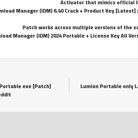
Activator that mimics official 
nload Manager (IDM) 6.40 Crack + Product Key [Latest] 
Patch works across multiple versions of the 
load Manager (IDM) 2024 Portable + License Key All Vers
Portable exe [Patch]
Lumion Portable only L
eddit