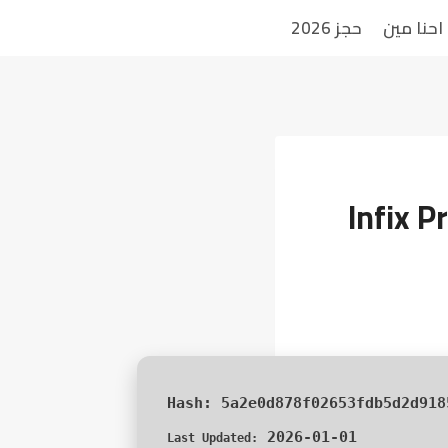
احنا مين
حجز 2026
Infix P
5a2e0d878f02653fdb5d2d918
2026-01-01
Last Updated: