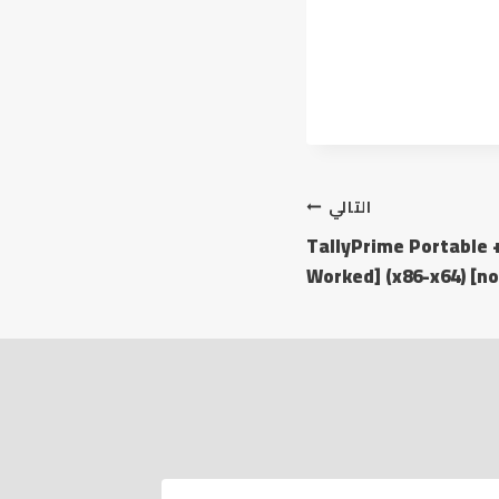
التالي
TallyPrime Portable +
Worked] (x86-x64) [no