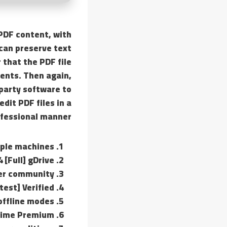
 PDF content, with
 can preserve text
 that the PDF file
ents. Then again,
 party software to
dit PDF files in a
fessional manner.
tiple machines
 [Full] gDrive
user community
test] Verified
offline modes
etime Premium