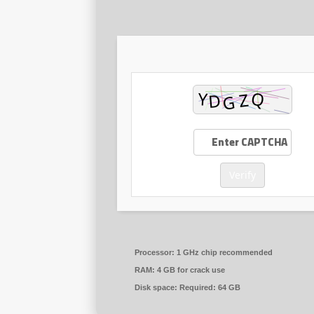
Verify
Processor:
1 GHz chip recommended
RAM:
4 GB for crack use
Disk space:
Required: 64 GB