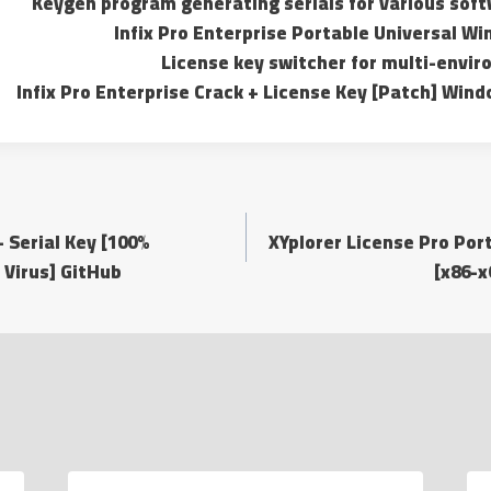
Keygen program generating serials for various soft
Infix Pro Enterprise Portable Universal W
License key switcher for multi-envi
Infix Pro Enterprise Crack + License Key [Patch] Win
 Serial Key [100%
XYplorer License Pro Por
 Virus] GitHub
[x86-x