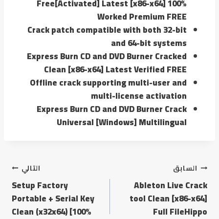
Free[Activated] Latest [x86-x64] 100%
Worked Premium FREE
Crack patch compatible with both 32-bit
and 64-bit systems
Express Burn CD and DVD Burner Cracked
Clean [x86-x64] Latest Verified FREE
Offline crack supporting multi-user and
multi-license activation
Express Burn CD and DVD Burner Crack
Universal [Windows] Multilingual
السابق
التالي
Setup Factory
Ableton Live Crack
Portable + Serial Key
tool Clean [x86-x64]
Clean (x32x64) [100%
Full FileHippo