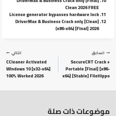
DriverMax & Business Crack only [Final]
Clean 2026 FREE
License generator bypasses hardware lock
DriverMax & Business Crack only [Clean]
(x86-x64) [Final] 2026
السابق
التالي
CCleaner Activated
SecureCRT Crack +
Windows 10 [x32-x64]
Portable [Final] [x86-
100% Worked 2026
x64] [Stable] FileHippo
موضوعات ذات صلة