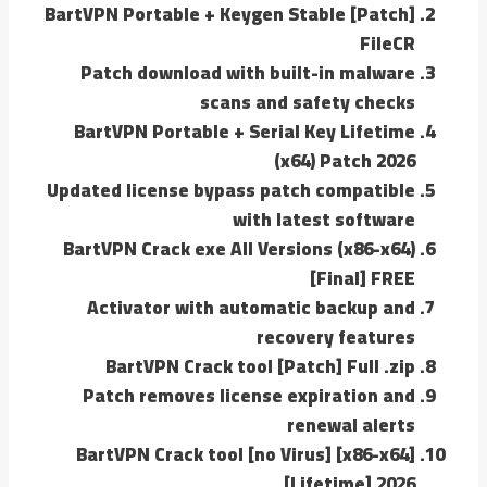
BartVPN Portable + Keygen Stable [Patch]
FileCR
Patch download with built-in malware
scans and safety checks
BartVPN Portable + Serial Key Lifetime
(x64) Patch 2026
Updated license bypass patch compatible
with latest software
BartVPN Crack exe All Versions (x86-x64)
[Final] FREE
Activator with automatic backup and
recovery features
BartVPN Crack tool [Patch] Full .zip
Patch removes license expiration and
renewal alerts
BartVPN Crack tool [no Virus] [x86-x64]
[Lifetime] 2026