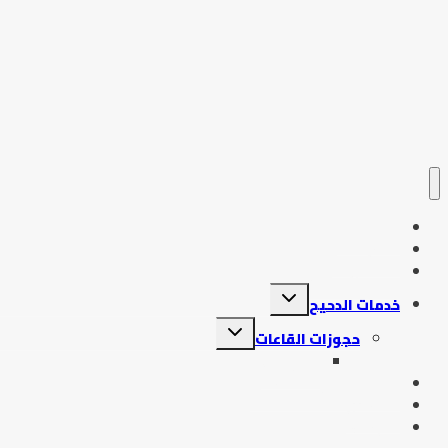
الرئيسية
دحيح جديد
تسجيل الدخول
خدمات الدحيح
حجوزات القاعات
حجوزاتي
التنبيهات والتعليمات
احنا مين
حجز 2026