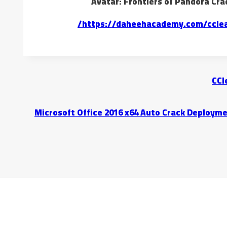
Avatar: Frontiers of Pandora Cra
https://daheehacademy.com/cclean
CCl
Microsoft Office 2016 x64 Auto Crack Deploymen