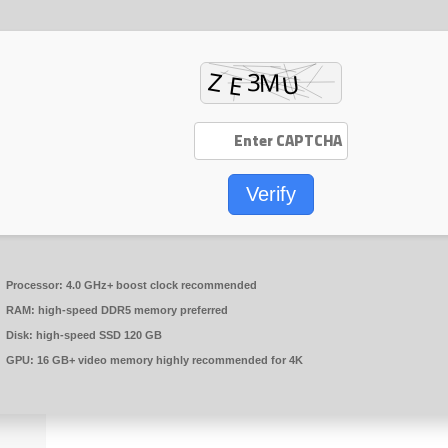
Verify
Processor:
4.0 GHz+
boost clock
recommended
RAM:
high-speed
DDR5 memory
preferred
Disk:
high-speed SSD 120 GB
GPU:
16 GB+ video memory
highly recommended
for 4K