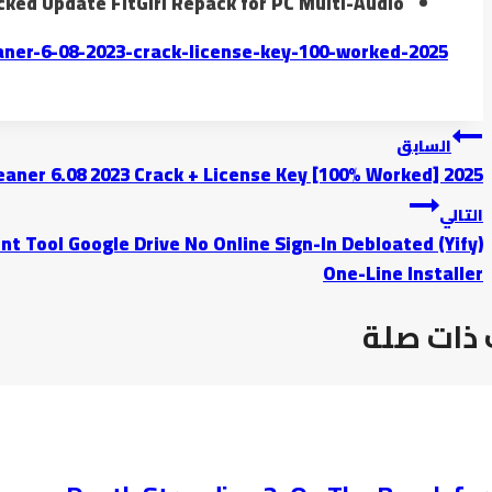
cked Update FitGirl Repack for PC Multi-Audio
er-6-08-2023-crack-license-key-100-worked-2025/
السابق
eaner 6.08 2023 Crack + License Key [100% Worked] 2025
التالي
t Tool Google Drive No Online Sign-In Debloated (Yify)
One-Line Installer
ذات صلة