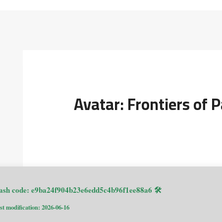
Avatar: Frontiers of 
🛠 Hash code: e9ba24f904b23e6edd5c4b96f1ee88a6
st modification: 2026-06-16