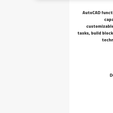
AutoCAD functi
capa
customizable
tasks, build bloc
techn
D