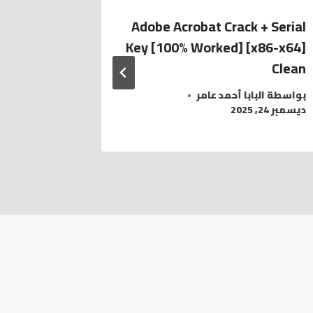
als — on
Adobe Acrobat Crack + Serial
rustpilot
Key [100% Worked] [x86-x64]
Clean
بواسطة
الب
مايو 10, 2021
بواسطة
البابا أحمد عامر
ديسمبر 24, 2025