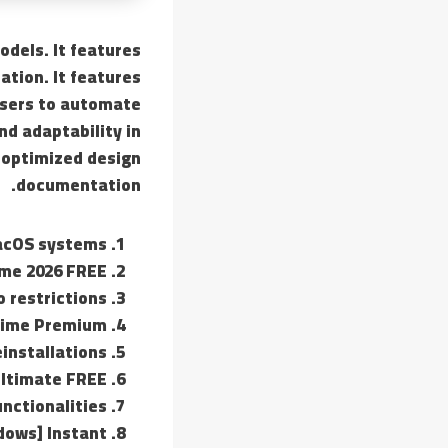
dels. It features
ation. It features
users to automate
nd adaptability in
 optimized design
documentation.
macOS systems
ime 2026 FREE
 restrictions
etime Premium
einstallations
Ultimate FREE
nctionalities
dows] Instant