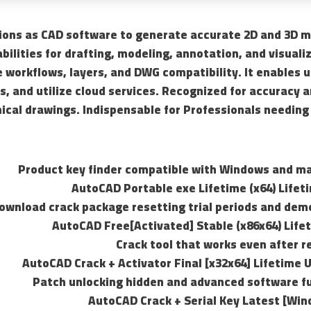
ons as CAD software to generate accurate 2D and 3D mo
bilities for drafting, modeling, annotation, and visualiz
 workflows, layers, and DWG compatibility. It enables 
ks, and utilize cloud services. Recognized for accuracy a
ical drawings. Indispensable for Professionals needing
Product key finder compatible with Windows and 
AutoCAD Portable exe Lifetime (x64) Lifet
ownload crack package resetting trial periods and demo
AutoCAD Free[Activated] Stable (x86x64) Lif
Crack tool that works even after r
AutoCAD Crack + Activator Final [x32x64] Lifetime 
Patch unlocking hidden and advanced software fu
AutoCAD Crack + Serial Key Latest [Win