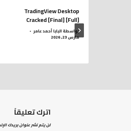
TradingView Desktop
F-Se
Cracked [Final] [Full]
P
Lif
بواسطة
البابا أحمد عامر
مارس 23, 2026
اترك تعليقاً
لن يتم نشر عنوان بريدك الإل