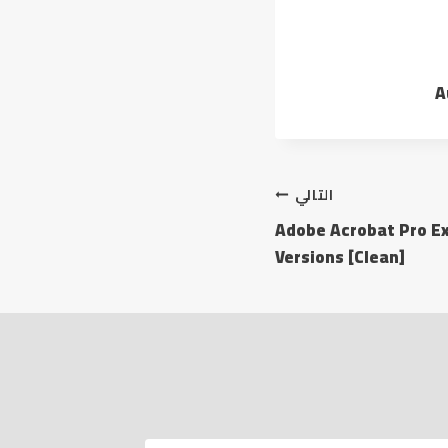
A
التالي
Adobe Acrobat Pro Ex
Versions [Clean]