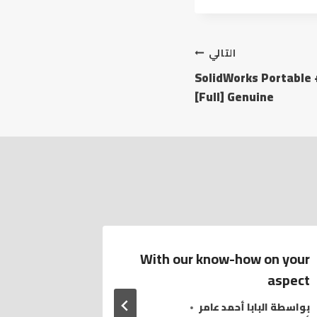
التالي
SolidWorks Portable +
[Full] Genuine
ble vape
With our know-how on your
 embrace
aspect
Geek Bar
بواسطة
البابا أحمد عامر