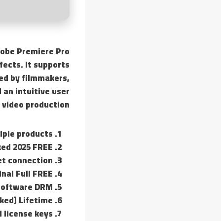
dobe Premiere Pro
fects. It supports
ed by filmmakers,
 an intuitive user
 video production.
tiple products
ked 2025 FREE
net connection
nal Full FREE
 software DRM
ked] Lifetime
 license keys