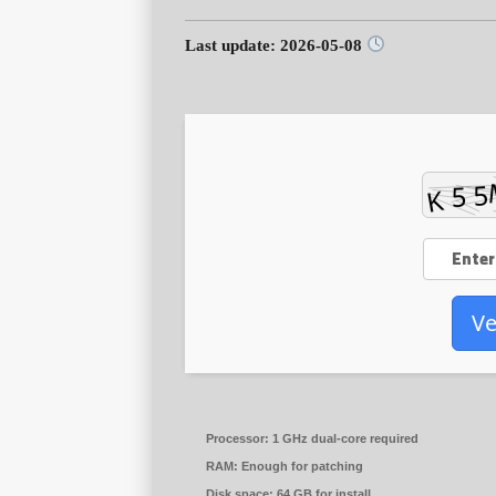
Last update: 2026-05-08
Ve
Processor:
1 GHz dual-core required
RAM:
Enough for patching
Disk space:
64 GB for install