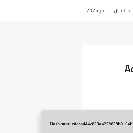
احنا مين
حجز 2026
A