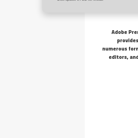
Adobe Prem
provides
numerous form
editors, and