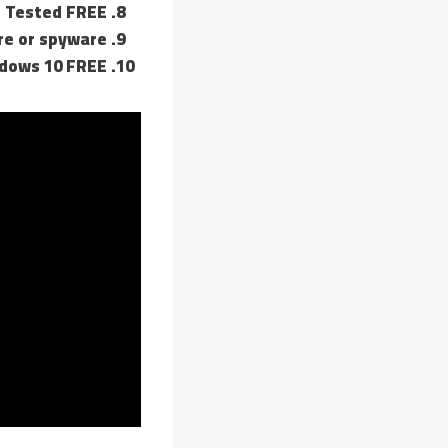
h] Tested FREE
re or spyware
ndows 10 FREE