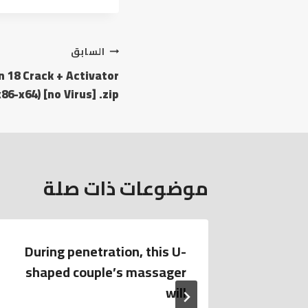
السابق
 18 Crack + Activator
x86-x64) [no Virus] .zip
موضوعات ذات صلة
During penetration, this U-
Welco
shaped couple’s massager
the bes
will