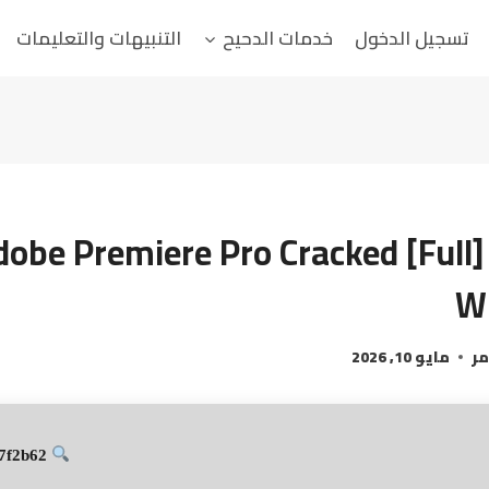
تسجيل الدخول
خدمات الدحيح
التنبيهات والتعليمات
dobe Premiere Pro Cracked [Full]
W
مر
مايو 10, 2026
Hash-sum: c0cea444c833a4279839b9164b7f2b62