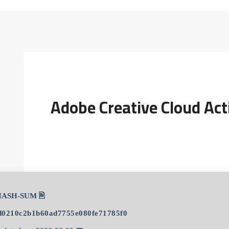
Adobe Creative Cloud Ac
🖹 HASH-SUM:
d0210c2b1b60ad7755e080fe71785f0