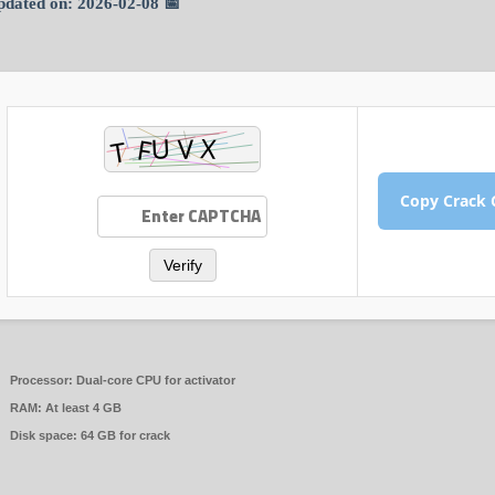
📅 Updated on: 2026-02-08
Verify
Processor:
Dual-core CPU for activator
RAM:
At least 4 GB
Disk space:
64 GB for crack