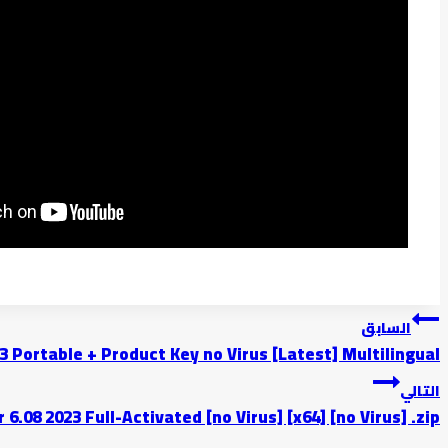
تصفّح
السابق
 Portable + Product Key no Virus [Latest] Multilingual
المقالات
التالي
 6.08 2023 Full-Activated [no Virus] [x64] [no Virus] .zip