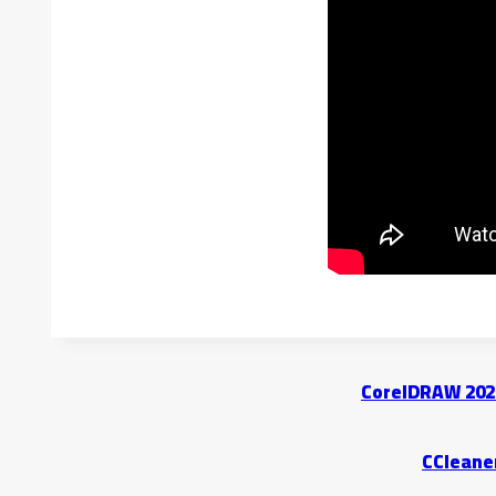
CorelDRAW 2023
CCleaner