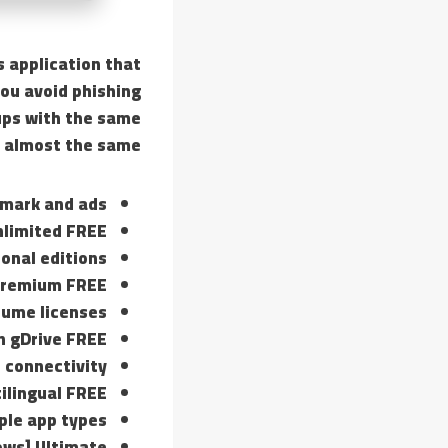
s application that
ou avoid phishing
ups with the same
s almost the same.
mark and ads
nlimited FREE
ional editions
 Premium FREE
lume licenses
an gDrive FREE
t connectivity
tilingual FREE
ple app types
ows] Ultimate