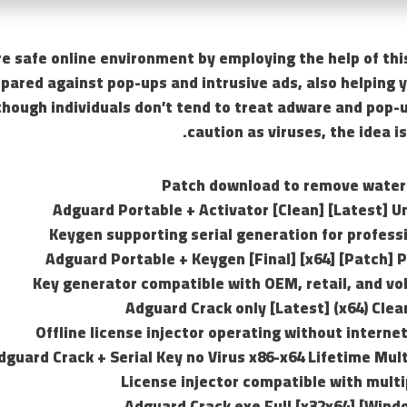
e safe online environment by employing the help of thi
ared against pop-ups and intrusive ads, also helping y
though individuals don’t tend to treat adware and pop-
caution as viruses, the idea i
Patch download to remove water
Adguard Portable + Activator [Clean] [Latest] U
Keygen supporting serial generation for profess
Adguard Portable + Keygen [Final] [x64] [Patch]
Key generator compatible with OEM, retail, and vo
Adguard Crack only [Latest] (x64) Cle
Offline license injector operating without interne
dguard Crack + Serial Key no Virus x86-x64 Lifetime Mul
License injector compatible with multi
Adguard Crack exe Full [x32x64] [Wind