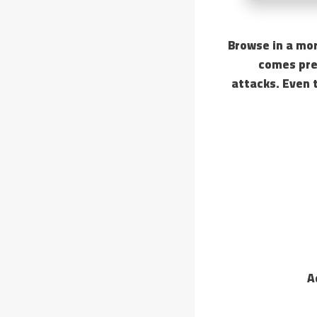
Browse in a mor
comes prep
attacks. Even 
A