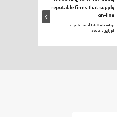
rus 2026
reputable firms that supply
on-line
بواسطة
الب
مارس 20, 2026
بواسطة
البابا أحمد عامر
فبراير 2, 2022