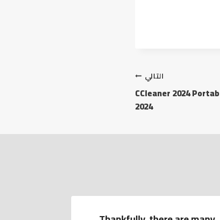
التالي
CCleaner 2024 Portabl
2024
tivated]
Thankfully, there are many