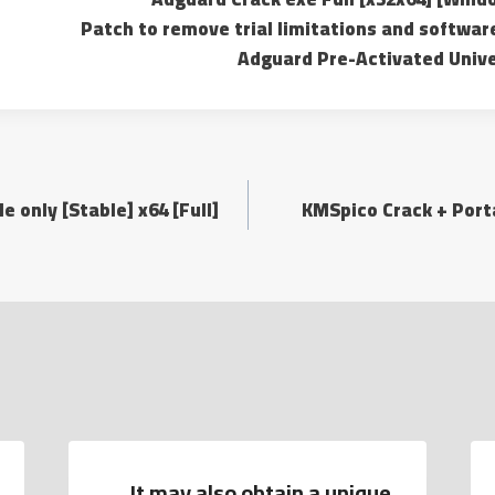
Patch to remove trial limitations and softwa
Adguard Pre-Activated Unive
e only [Stable] x64 [Full]
KMSpico Crack + Porta
It may also obtain a unique