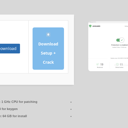
Download
ownload
Setup +
Crack
:
1 GHz CPU for patching
 for keygen
e:
64 GB for install