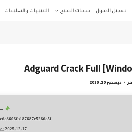
تسجيل الدخول
خدمات الدحيح
التنبيهات والتعليمات
Adguard Crack Full [Win
مر
ديسمبر 20, 2025
 →
c6c8606fb187687c5266c5f
e:
2025-12-17