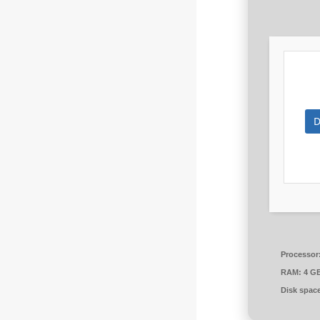
D
Processor
RAM:
4 GB
Disk spac