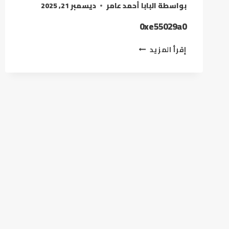
بواسطة
البابا أحمد عامر
ديسمبر 21, 2025
0xe55029a0
إقرأ المزيد