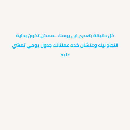
كل دقيقة بتعدي في يومك...ممكن تكون بداية
النجاح ليك وعلشان كده عملنالك جدول يومي تمشي
عليه