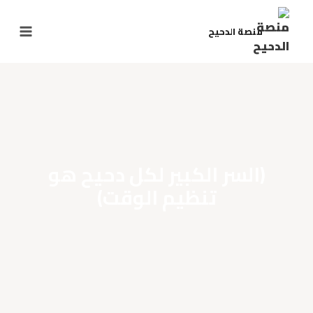
منصة الدحيح
(السر الكبير لكل دحيح هو
تنظيم الوقت)