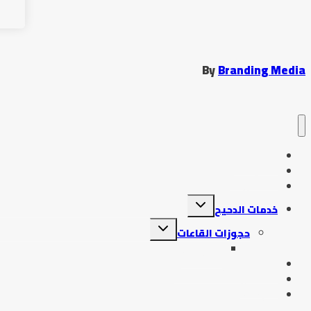
By
Branding Media
الرئيسية
دحيح جديد
تسجيل الدخول
خدمات الدحيح
حجوزات القاعات
حجوزاتي
التنبيهات والتعليمات
احنا مين
حجز 2026