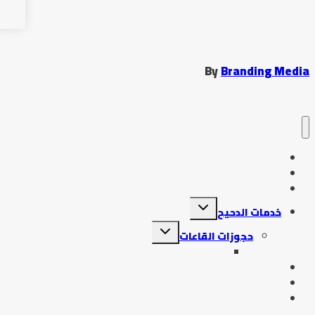
By
Branding Media
الرئيسية
دحيح جديد
تسجيل الدخول
تبديل
خدمات الدحيح
القائمة
الفرعية
تبديل
حجوزات القاعات
القائمة
حجوزاتي
الفرعية
التنبيهات والتعليمات
احنا مين
حجز 2026